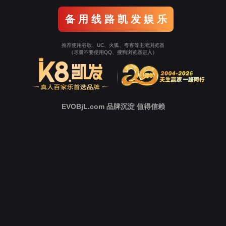
备 用 线 路 凯 发 娱 乐
推荐使用谷歌、UC、火狐、夸客等主流浏览器
（尽量不要使用QQ、搜狗浏览器进入）
EVOBjL.com 品牌沉淀 值得信赖