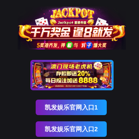
凯发娱乐官网入口1
凯发娱乐官网入口2